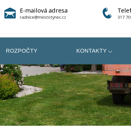
E-mailová adresa
Tele
radnice@mestotynec.cz
317 70
ROZPOČTY
KONTAKTY