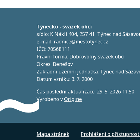
Týnecko - svazek obcí
sídlo: K Náklí 404, 257 41 Týnec nad Sázavo
e-mail:
radnice@mestotynec.cz
IČO: 70568111
Právní forma: Dobrovolný svazek obcí
Okres: Benešov
Základní územní jednotka: Týnec nad Sázav
Datum vzniku: 3. 7. 2000
Čas poslední aktualizace: 29. 5. 2026 11:50
Vyrobeno v
Origine
Mapa stránek
Prohlášení o přístupnost