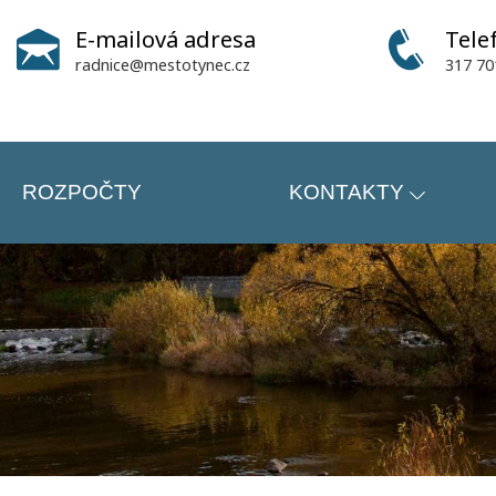
E-mailová adresa
Tele
radnice@mestotynec.cz
317 70
ROZPOČTY
KONTAKTY