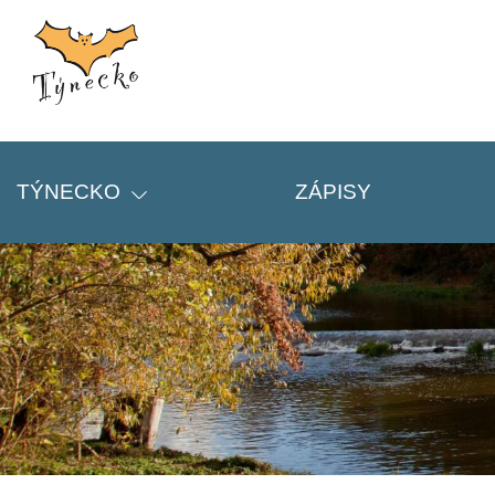
TÝNECKO
ZÁPISY