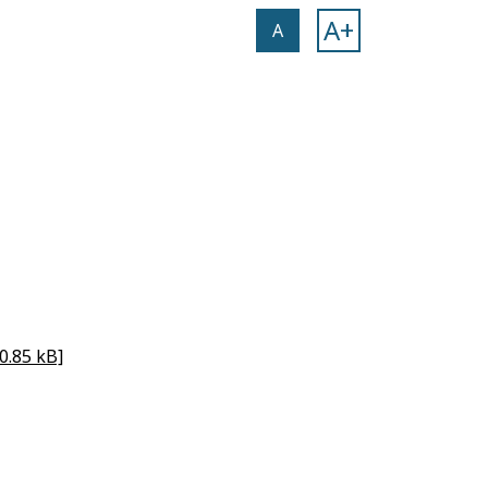
A+
A
0.85 kB]