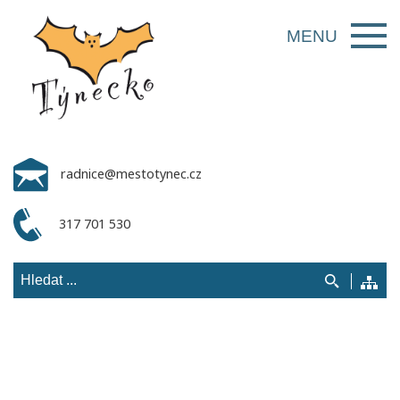
MENU
radnice@mestotynec.cz
317 701 530